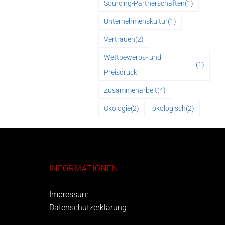
Sourcing-Partnerschaften
(1)
Unternehmenskultur
(1)
Vertrauen
(2)
Wettbewerbs- und
(1)
Preisdruck
Zusammenarbeit
(4)
Ökologie
(2)
ökologisch
(2)
INFORMATIONEN
Impressum
Datenschutzerklärung