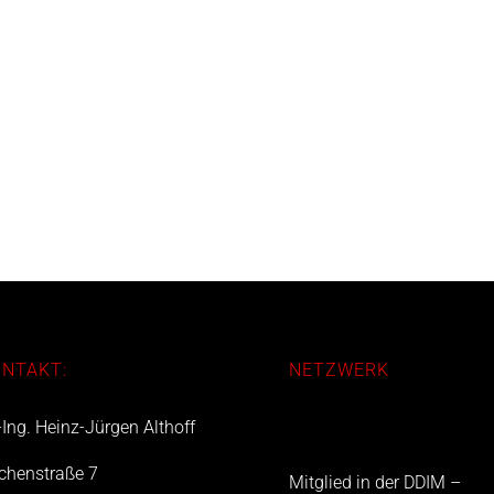
NTAKT:
NETZWERK
-Ing. Heinz-Jürgen Althoff
chenstraße 7
Mitglied in der DDIM –