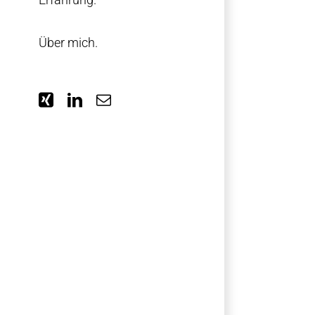
Über mich.
Xing
LinkedIn
E-
Mail