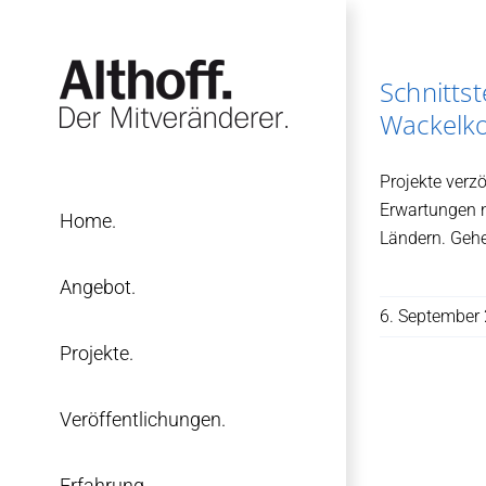
Zum
Inhalt
springen
Schnitts
Wackelko
Projekte verz
Erwartungen n
Home.
Ländern. Gehe
Angebot.
6. September
Projekte.
Veröffentlichungen.
Erfahrung.