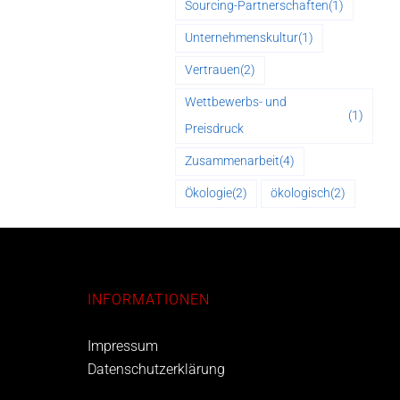
Sourcing-Partnerschaften
(1)
Unternehmenskultur
(1)
Vertrauen
(2)
Wettbewerbs- und
(1)
Preisdruck
Zusammenarbeit
(4)
Ökologie
(2)
ökologisch
(2)
INFORMATIONEN
Impressum
Datenschutzerklärung