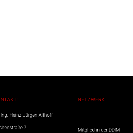
NTAKT:
NETZWERK
-Ing. Heinz-Jürgen Althoff
chenstraße 7
Mitglied in der DDIM –