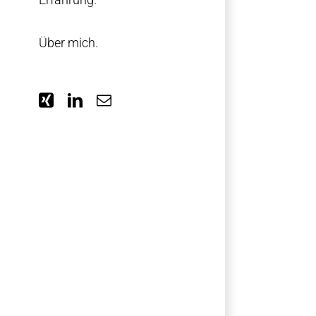
Über mich.
Xing
LinkedIn
E-
Mail