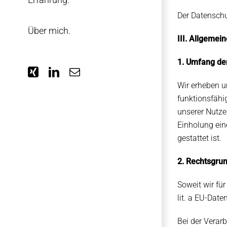
Der Datenschu
Über mich.
III. Allgemei
1. Umfang de
Xing
LinkedIn
E-
Mail
Wir erheben u
funktionsfähi
unserer Nutze
Einholung ein
gestattet ist.
2. Rechtsgru
Soweit wir fü
lit. a EU-Dat
Bei der Verar