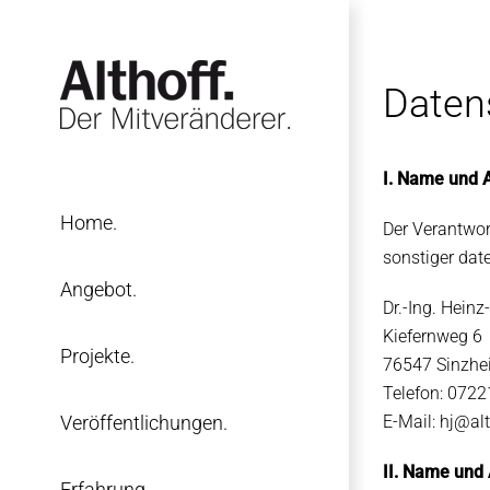
Zum
Inhalt
springen
Daten
I. Name und A
Home.
Der Verantwor
sonstiger dat
Angebot.
Dr.-Ing. Heinz
Kiefernweg 6
Projekte.
76547 Sinzhe
Telefon: 0722
Veröffentlichungen.
E-Mail: hj@alt
II. Name und
Erfahrung.