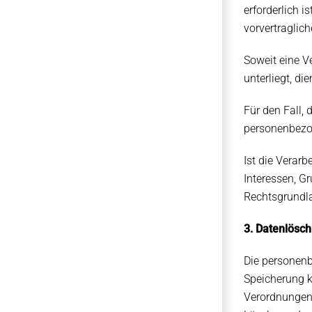
erforderlich i
vorvertraglic
Soweit eine V
unterliegt, di
Für den Fall,
personenbezog
Ist die Verar
Interessen, Gr
Rechtsgrundla
3. Datenlösc
Die personenb
Speicherung k
Verordnungen,