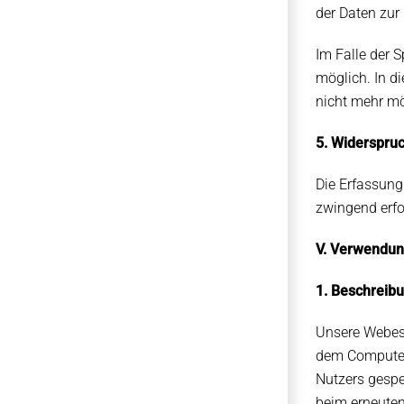
der Daten zur 
Im Falle der 
möglich. In d
nicht mehr mög
5. Widerspru
Die Erfassung 
zwingend erfo
V. Verwendun
1. Beschreib
Unsere Webese
dem Computers
Nutzers gespei
beim erneuten