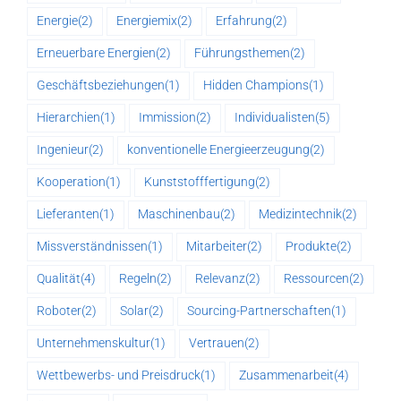
Energie
(2)
Energiemix
(2)
Erfahrung
(2)
Erneuerbare Energien
(2)
Führungsthemen
(2)
Geschäftsbeziehungen
(1)
Hidden Champions
(1)
Hierarchien
(1)
Immission
(2)
Individualisten
(5)
Ingenieur
(2)
konventionelle Energieerzeugung
(2)
Kooperation
(1)
Kunststofffertigung
(2)
Lieferanten
(1)
Maschinenbau
(2)
Medizintechnik
(2)
Missverständnissen
(1)
Mitarbeiter
(2)
Produkte
(2)
Qualität
(4)
Regeln
(2)
Relevanz
(2)
Ressourcen
(2)
Roboter
(2)
Solar
(2)
Sourcing-Partnerschaften
(1)
Unternehmenskultur
(1)
Vertrauen
(2)
Wettbewerbs- und Preisdruck
(1)
Zusammenarbeit
(4)