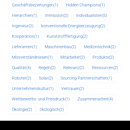
Geschäftsbeziehungen
(1)
Hidden Champions
(1)
Hierarchien
(1)
Immission
(2)
Individualisten
(5)
Ingenieur
(2)
konventionelle Energieerzeugung
(2)
Kooperation
(1)
Kunststofffertigung
(2)
Lieferanten
(1)
Maschinenbau
(2)
Medizintechnik
(2)
Missverständnissen
(1)
Mitarbeiter
(2)
Produkte
(2)
Qualität
(4)
Regeln
(2)
Relevanz
(2)
Ressourcen
(2)
Roboter
(2)
Solar
(2)
Sourcing-Partnerschaften
(1)
Unternehmenskultur
(1)
Vertrauen
(2)
Wettbewerbs- und Preisdruck
(1)
Zusammenarbeit
(4)
Ökologie
(2)
ökologisch
(2)