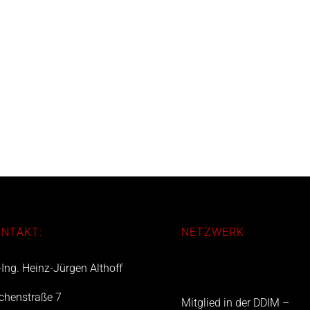
NTAKT:
NETZWERK
-Ing. Heinz-Jürgen Althoff
chenstraße 7
Mitglied in der DDIM –