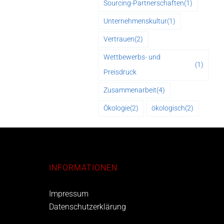
Sourcing-Partnerschaften
(1)
Unternehmenskultur
(1)
Vertrauen
(2)
Wettbewerbs- und
(1)
Preisdruck
Zusammenarbeit
(4)
Ökologie
(2)
ökologisch
(2)
INFORMATIONEN
Impressum
Datenschutzerklärung