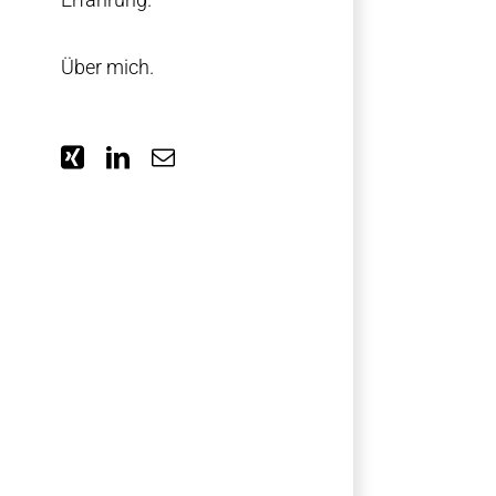
Über mich.
Xing
LinkedIn
E-
Mail