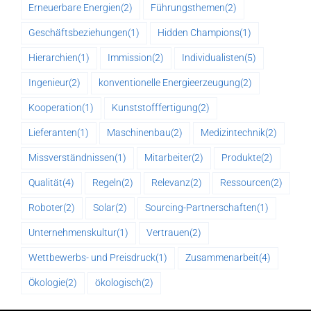
Erneuerbare Energien
(2)
Führungsthemen
(2)
Geschäftsbeziehungen
(1)
Hidden Champions
(1)
Hierarchien
(1)
Immission
(2)
Individualisten
(5)
Ingenieur
(2)
konventionelle Energieerzeugung
(2)
Kooperation
(1)
Kunststofffertigung
(2)
Lieferanten
(1)
Maschinenbau
(2)
Medizintechnik
(2)
Missverständnissen
(1)
Mitarbeiter
(2)
Produkte
(2)
Qualität
(4)
Regeln
(2)
Relevanz
(2)
Ressourcen
(2)
Roboter
(2)
Solar
(2)
Sourcing-Partnerschaften
(1)
Unternehmenskultur
(1)
Vertrauen
(2)
Wettbewerbs- und Preisdruck
(1)
Zusammenarbeit
(4)
Ökologie
(2)
ökologisch
(2)