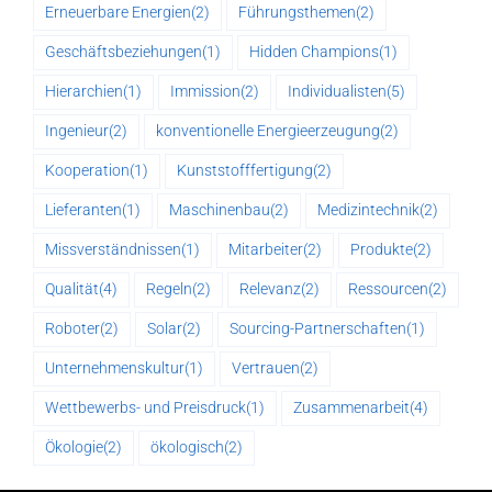
Erneuerbare Energien
(2)
Führungsthemen
(2)
Geschäftsbeziehungen
(1)
Hidden Champions
(1)
Hierarchien
(1)
Immission
(2)
Individualisten
(5)
Ingenieur
(2)
konventionelle Energieerzeugung
(2)
Kooperation
(1)
Kunststofffertigung
(2)
Lieferanten
(1)
Maschinenbau
(2)
Medizintechnik
(2)
Missverständnissen
(1)
Mitarbeiter
(2)
Produkte
(2)
Qualität
(4)
Regeln
(2)
Relevanz
(2)
Ressourcen
(2)
Roboter
(2)
Solar
(2)
Sourcing-Partnerschaften
(1)
Unternehmenskultur
(1)
Vertrauen
(2)
Wettbewerbs- und Preisdruck
(1)
Zusammenarbeit
(4)
Ökologie
(2)
ökologisch
(2)