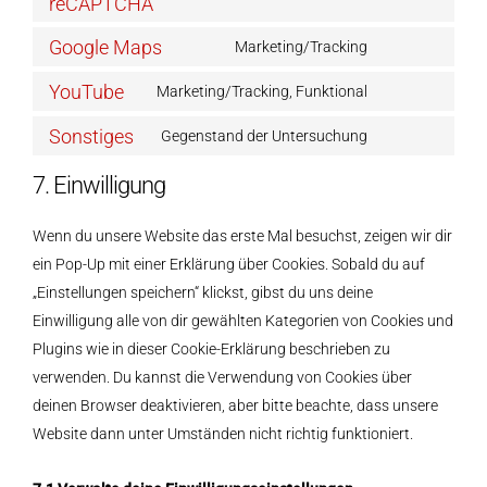
reCAPTCHA
Consent
service
to
google-
Google Maps
Marketing/Tracking
Consent
service
fonts
to
YouTube
google-
Marketing/Tracking, Funktional
Consent
service
recaptcha
to
Sonstiges
Gegenstand der Untersuchung
google-
Consent
service
maps
to
7. Einwilligung
youtube
service
sonstiges
Wenn du unsere Website das erste Mal besuchst, zeigen wir dir
ein Pop-Up mit einer Erklärung über Cookies. Sobald du auf
„Einstellungen speichern“ klickst, gibst du uns deine
Einwilligung alle von dir gewählten Kategorien von Cookies und
Plugins wie in dieser Cookie-Erklärung beschrieben zu
verwenden. Du kannst die Verwendung von Cookies über
deinen Browser deaktivieren, aber bitte beachte, dass unsere
Website dann unter Umständen nicht richtig funktioniert.