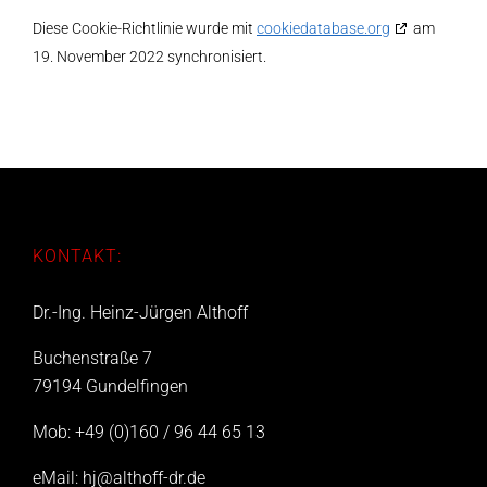
Diese Cookie-Richtlinie wurde mit
cookiedatabase.org
am
19. November 2022 synchronisiert.
KONTAKT:
Dr.-Ing. Heinz-Jürgen Althoff
Buchenstraße 7
79194 Gundelfingen
Mob: +49 (0)160 / 96 44 65 13
eMail:
hj@althoff-dr.de